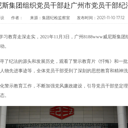
威尼斯集团组织党员干部赴广州市党员干部
建设
作者：
来源：
集团纪检监察室
发布时间：
2021-11-10 17:12
学习教育走深走实，
2021年11月3日，广州8188www威尼
动。
寻了纪法的源头和发展历史，观看了警示教育片《忏悔》和一批
人物先进事迹等，全体党员干部受到了深刻的思想教育和精神洗
续深化警示教育工作，不断加强党风廉政建设，引导党员干部坚定
态。