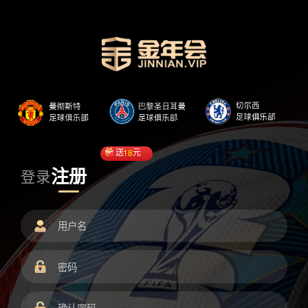
送
18
元
注册
登录