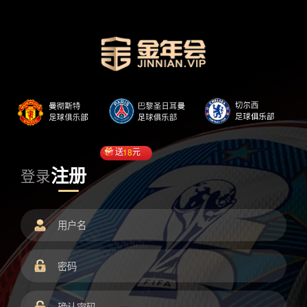
送
18
元
注册
登录